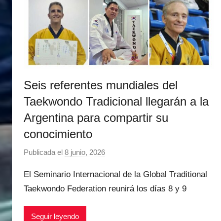
e
z
Seis referentes mundiales del
Taekwondo Tradicional llegarán a la
Argentina para compartir su
conocimiento
Publicada el
8 junio, 2026
p
o
El Seminario Internacional de la Global Traditional
r
Taekwondo Federation reunirá los días 8 y 9
M
a
Seguir leyendo
t