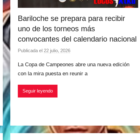
Bariloche se prepara para recibir
uno de los torneos más
convocantes del calendario nacional
Publicada el
22 julio, 2026
p
o
La Copa de Campeones abre una nueva edición
r
con la mira puesta en reunir a
M
a
Seguir leyendo
t
í
a
s
M
a
r