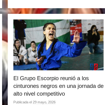
a
r
t
i
n
e
z
El Grupo Escorpio reunió a los
cinturones negros en una jornada de
alto nivel competitivo
Publicada el
29 mayo, 2026
p