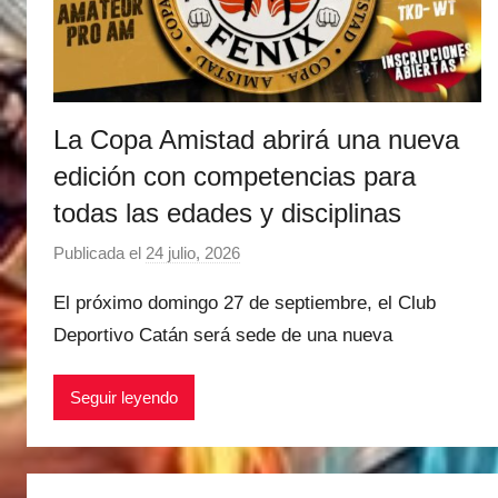
La Copa Amistad abrirá una nueva
edición con competencias para
todas las edades y disciplinas
Publicada el
24 julio, 2026
p
o
El próximo domingo 27 de septiembre, el Club
r
Deportivo Catán será sede de una nueva
M
a
Seguir leyendo
t
í
a
s