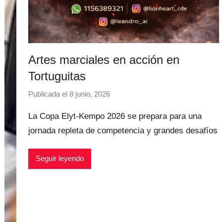
Artes marciales en acción en
Tortuguitas
Publicada el
8 junio, 2026
p
o
La Copa Elyt-Kempo 2026 se prepara para una
r
jornada repleta de competencia y grandes desafíos
M
a
Seguir leyendo
t
í
a
s
M