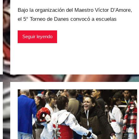
o
Bajo la organización del Maestro Víctor D’Amore,
r
el 5° Torneo de Danes convocó a escuelas
M
a
Seguir leyendo
t
í
a
s
M
a
r
t
i
n
e
z