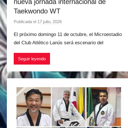
nueva jornada internacional de
Taekwondo WT
Publicada el
17 julio, 2026
p
o
El próximo domingo 11 de octubre, el Microestadio
r
del Club Atlético Lanús será escenario del
M
a
Seguir leyendo
t
í
a
s
M
a
r
t
i
n