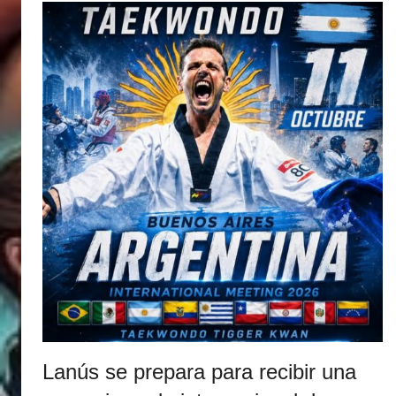
M
a
r
t
i
n
e
z
Lanús se prepara para recibir una