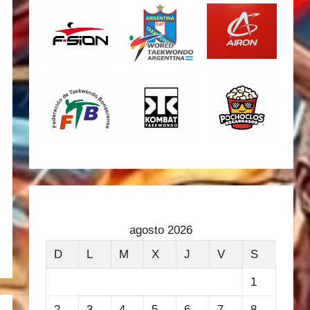
agosto 2026
D
L
M
X
J
V
S
1
2
3
4
5
6
7
8