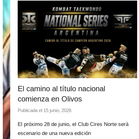
t
i
n
e
z
El camino al título nacional
comienza en Olivos
Publicada el
15 junio, 2026
p
o
El próximo 28 de junio, el Club Cires Norte será
r
escenario de una nueva edición
M