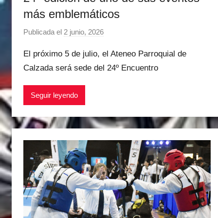
más emblemáticos
Publicada el
2 junio, 2026
p
o
El próximo 5 de julio, el Ateneo Parroquial de
r
Calzada será sede del 24º Encuentro
M
a
Seguir leyendo
t
í
a
s
M
a
r
t
i
n