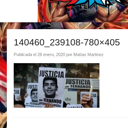
140460_239108-780×405
Publicada el
28 enero, 2020
por
Matías Martinez