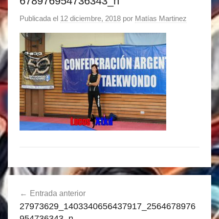
678976954736343_n
Publicada el
12 diciembre, 2018
por
Matías Martinez
Navegación
Entrada anterior
de
27973629_1403340656437917_2564678976
entradas
954736343_n