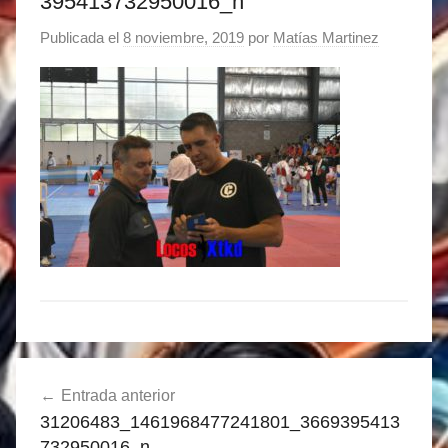
395413732950016_n
Publicada el
8 noviembre, 2019
por
Matías Martinez
Navegación
Entrada anterior
de
31206483_1461968477241801_3669395413
entradas
732950016_n