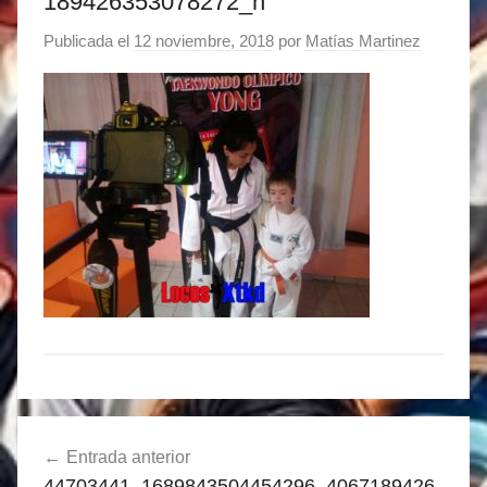
189426353078272_n
Publicada el
12 noviembre, 2018
por
Matías Martinez
Navegación
Entrada anterior
de
44703441_1689843504454296_4067189426