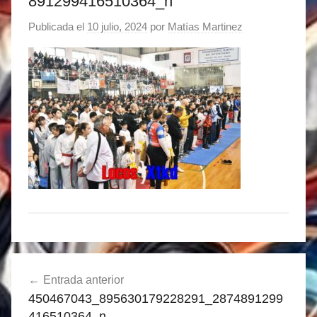
891299416510364_n
Publicada el
10 julio, 2024
por
Matías Martinez
Navegación
Entrada anterior
de
450467043_895630179228291_2874891299
entradas
416510364_n