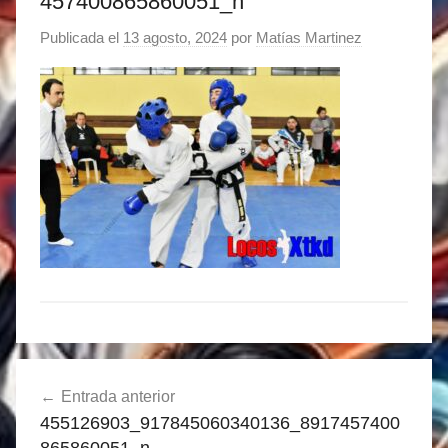
457400865860051_n
Publicada el
13 agosto, 2024
por
Matías Martinez
Navegación
Entrada anterior
de
455126903_917845060340136_8917457400
entradas
865860051_n