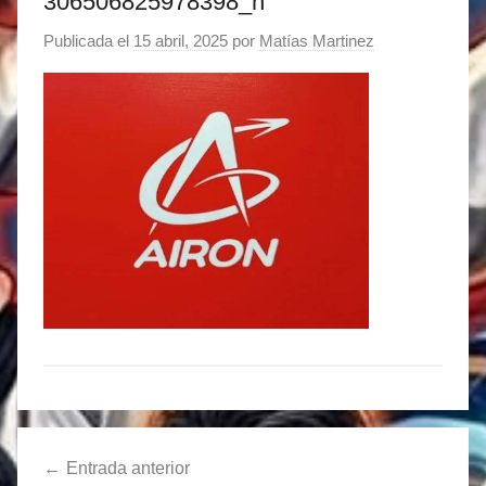
306506825978398_n
Publicada el
15 abril, 2025
por
Matías Martinez
Navegación
Entrada anterior
de