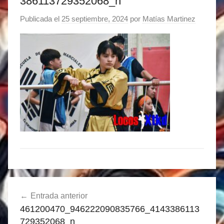
386113729352068_n
Publicada el
25 septiembre, 2024
por
Matías Martinez
Navegación
Entrada anterior
de
461200470_946222090835766_4143386113
entradas
729352068_n