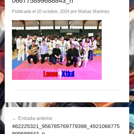
066775899688843_n
Publicada el
10 octubre, 2024
por
Matías Martinez
Navegación
Entrada anterior
de
462225321_956785769779398_4921066775
entradas
899688843_n