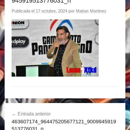
945919513776031_n
Publicada el
17 octubre, 2024
por
Matías Martinez
Navegación
Entrada anterior
de
463607174_964475205677121_9009945919
entradas
513776031_n