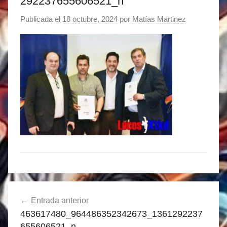
292237655606521_n
Publicada el
18 octubre, 2024
por
Matías Martinez
Navegación
Entrada anterior
de
463617480_964486352342673_1361292237
entradas
655606521_n