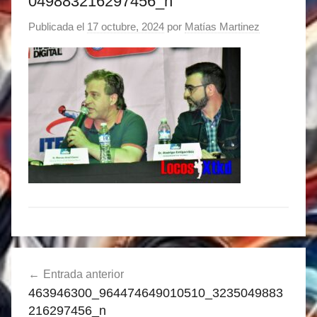
049883216297456_n
Publicada el
17 octubre, 2024
por
Matías Martinez
Navegación
Entrada anterior
de
463946300_964474649010510_3235049883
entradas
216297456_n