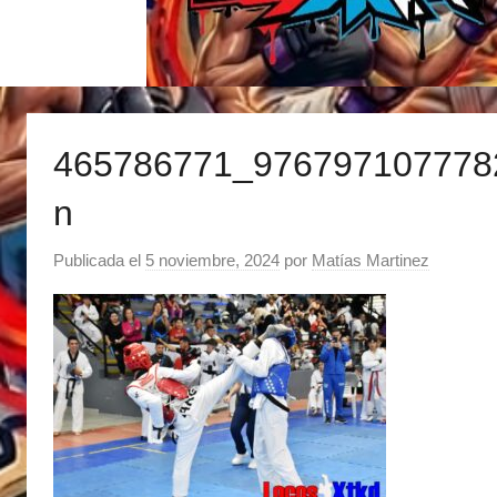
465786771_976797107778
n
Publicada el
5 noviembre, 2024
por
Matías Martinez