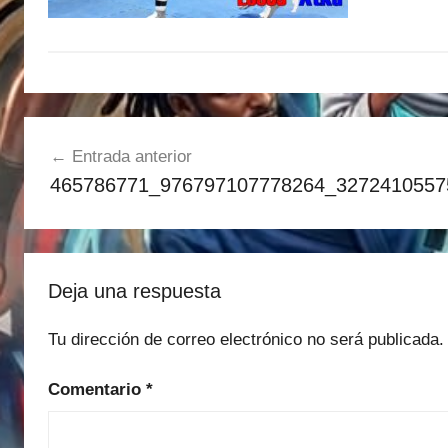
Navegación
Entrada anterior
de
465786771_976797107778264_3272410557
entradas
Deja una respuesta
Tu dirección de correo electrónico no será publicada.
Comentario
*