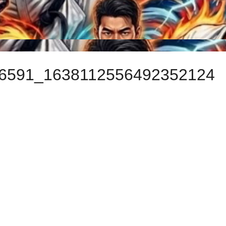
6591_1638112556492352124