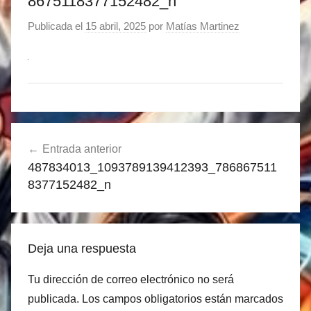
8675118377152482_n
Publicada el
15 abril, 2025
por
Matías Martinez
Navegación
Entrada anterior
de
487834013_1093789139412393_786867511
entradas
8377152482_n
Deja una respuesta
Tu dirección de correo electrónico no será
publicada.
Los campos obligatorios están marcados