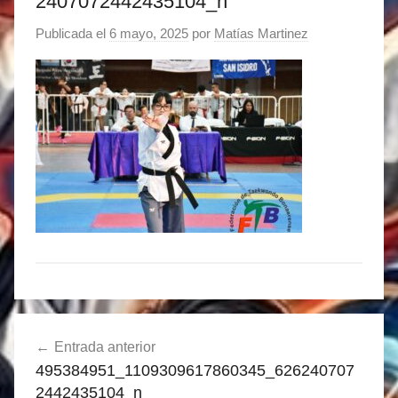
2407072442435104_n
Publicada el
6 mayo, 2025
por
Matías Martinez
Navegación
Entrada anterior
de
495384951_1109309617860345_626240707
entradas
2442435104_n