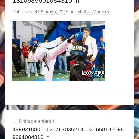
1310989691084310_n
Publicada el
28 mayo, 2025
por
Matías Martinez
Navegación
Entrada anterior
de
499921080_1125767036214603_668131098
entradas
9691084310_n