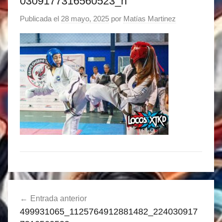
0309177316560523_n
Publicada el
28 mayo, 2025
por
Matías Martinez
Navegación
Entrada anterior
de
499931065_1125764912881482_224030917