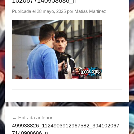
1020677140908686_n
Publicada el
28 mayo, 2025
por
Matías Martinez
Navegación
Entrada anterior
de
499938826_1124903912967582_394102067
entradas
7140908686_n