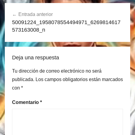
Navegación
Entrada anterior
de
50091224_1958078554494971_6269814617
entradas
573163008_n
Deja una respuesta
Tu dirección de correo electrónico no será
publicada.
Los campos obligatorios están marcados
con
*
Comentario
*