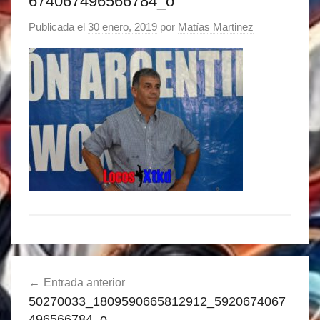
674067496566784_o
Publicada el
30 enero, 2019
por
Matías Martinez
Navegación
Entrada anterior
de
50270033_1809590665812912_5920674067
entradas
496566784_o