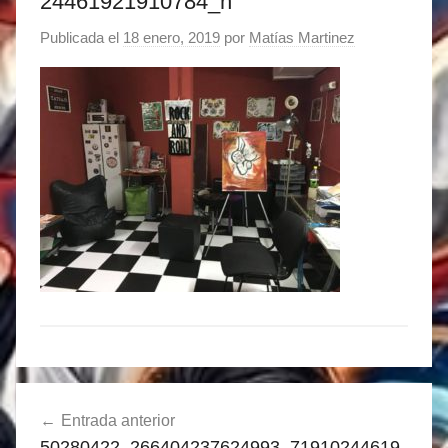
24461921910784_n
Publicada el
18 enero, 2019
por
Matías Martinez
Navegación
Entrada anterior
de
50280422_266404237624993_71910244619