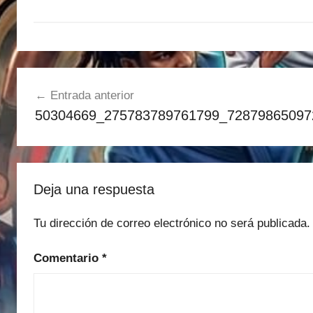
Navegación
Entrada anterior
de
50304669_275783789761799_72879865097
entradas
Deja una respuesta
Tu dirección de correo electrónico no será publicada.
Comentario
*