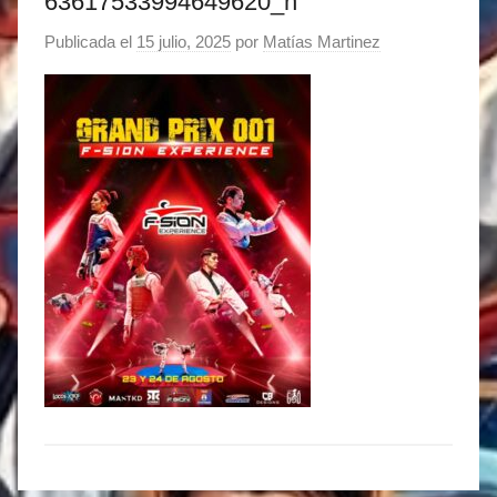
63617533994649620_n
Publicada el
15 julio, 2025
por
Matías Martinez