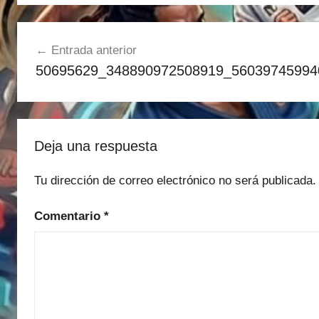
Navegación
Entrada anterior
de
50695629_348890972508919_56039745994
entradas
Deja una respuesta
Tu dirección de correo electrónico no será publicada.
Comentario
*