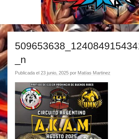
509653638_124084915434
_n
Publicada el
23 junio, 2025
por
Matías Martinez