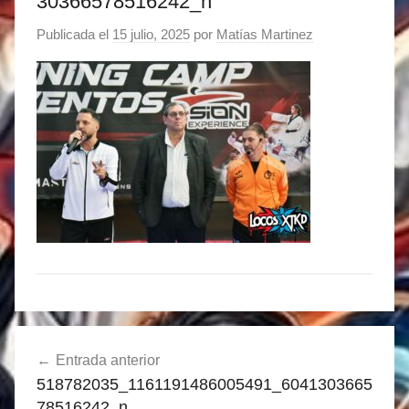
30366578516242_n
Publicada el
15 julio, 2025
por
Matías Martinez
Navegación
Entrada anterior
de
518782035_1161191486005491_6041303665
entradas
78516242_n