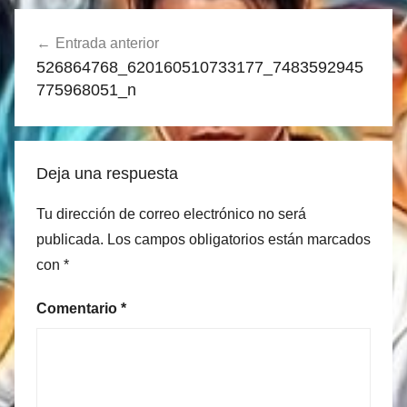
Navegación
Entrada anterior
de
526864768_620160510733177_7483592945
entradas
775968051_n
Deja una respuesta
Tu dirección de correo electrónico no será
publicada.
Los campos obligatorios están marcados
con
*
Comentario
*