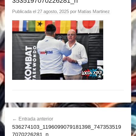
3535197070226281_n
Publicada el
27 agosto, 2025
por
Matías Martinez
Navegación
Entrada anterior
de
536274103_1196099079181398_747353519
entradas
7070226281_n