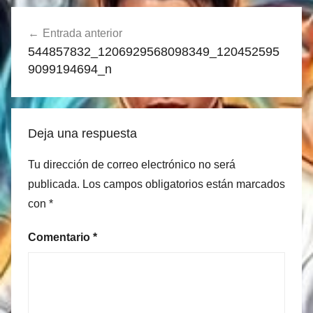
Navegación
Entrada anterior
de
544857832_1206929568098349_120452595
entradas
9099194694_n
Deja una respuesta
Tu dirección de correo electrónico no será
publicada.
Los campos obligatorios están marcados
con
*
Comentario
*