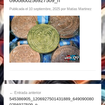
0900800256927509_n
Publicada el
10 septiembre, 2025
por
Matías Martinez
Navegación
Entrada anterior
de
545386905_1206927501431889_649090080
entradas
0256927509_n