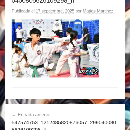
0400805626109298_n
Publicada el
17 septiembre, 2025
por
Matías Martinez
Navegación
Entrada anterior
de
547574753_1212485820876057_299040080
entradas
5626109298_n