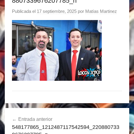
8807339676207785_n
Publicada el
17 septiembre, 2025
por
Matías Martinez
Navegación
Entrada anterior
de
548177865_1212487117542594_220880733