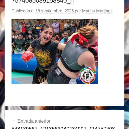
7574085089158840_n
Publicada el
19 septiembre, 2025
por
Matías Martinez
Navegación
Entrada anterior
de
548189567_1213563087434997_114757408