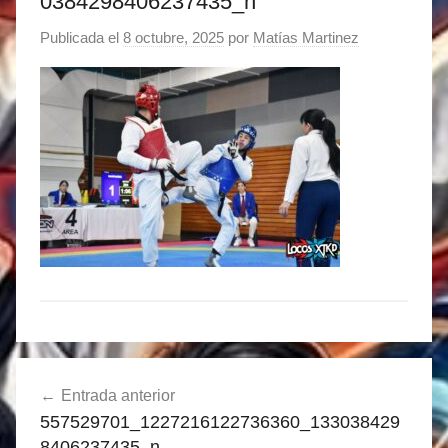
0384298406237435_n
Publicada el
8 octubre, 2025
por
Matías Martinez
Navegación
Entrada anterior
de
557529701_1227216122736360_133038429
entradas
8406237435_n