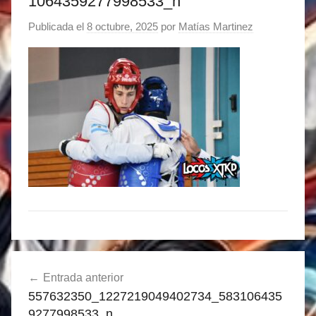
1064359277998533_n
Publicada el
8 octubre, 2025
por
Matías Martinez
Navegación
Entrada anterior
de
557632350_1227219049402734_583106435
entradas
9277998533_n