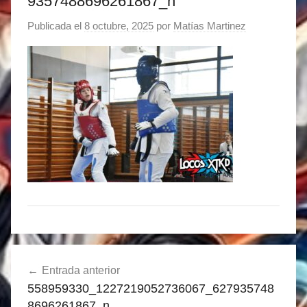
9357488696261867_n
Publicada el
8 octubre, 2025
por
Matías Martinez
Navegación
Entrada anterior
de
558959330_1227219052736067_627935748
entradas
8696261867_n