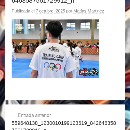
6463587561729912_n
Publicada el
7 octubre, 2025
por
Matías Martinez
Navegación
Entrada anterior
de
559648138_1230010199123619_842646358