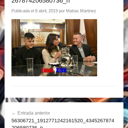
267874206580736_n
Publicada el
8 abril, 2019
por
Matías Martinez
Navegación
Entrada anterior
de
56306721_1912771242161520_4345267874
entradas
206580736_n