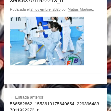
3964837011922273_n
Publicada el
2 noviembre, 2025
por
Matías Martinez
Navegación
Entrada anterior
de
566582862_1553619175640654_229396483
entradas
7011922273_n