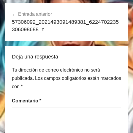
Navegación
Entrada anterior
de
57306092_2021493091489381_6224702235
entradas
306098688_n
Deja una respuesta
Tu dirección de correo electrónico no será
publicada.
Los campos obligatorios están marcados
con
*
Comentario
*