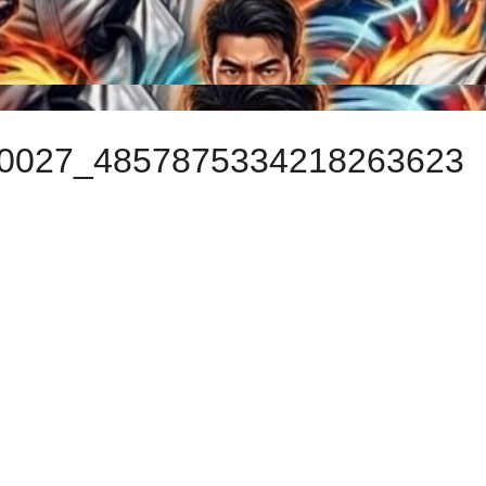
0027_4857875334218263623