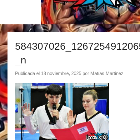
584307026_126725491206
_n
Publicada el
18 noviembre, 2025
por
Matías Martinez