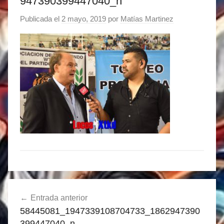
947390399447040_n
Publicada el
2 mayo, 2019
por
Matías Martinez
Navegación
Entrada anterior
de
58445081_1947339108704733_1862947390
entradas
399447040_n