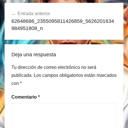
Navegación
Entrada anterior
de
62648686_2355095811426859_5626201634
entradas
984951808_n
Deja una respuesta
Tu dirección de correo electrónico no será
publicada.
Los campos obligatorios están marcados
con
*
Comentario
*