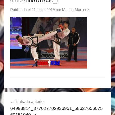
65607560151040_n
Publicada el
21 junio, 2019
por
Matías Martinez
Navegación
Entrada anterior
de
64993814_377027702936951_58627656075
entradas
60151040_n