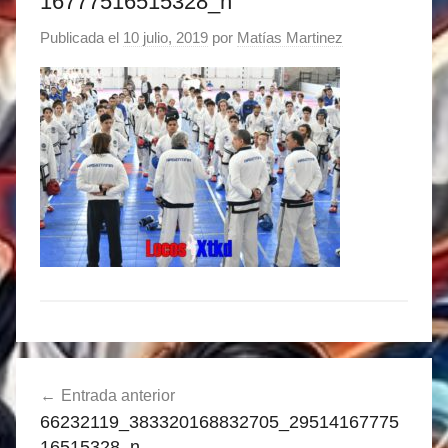
16777516515328_n
Publicada el
10 julio, 2019
por
Matías Martinez
Navegación
Entrada anterior
de
66232119_383320168832705_29514167775
entradas
16515328_n