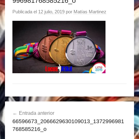
996981768585216_o
Publicada el
12 julio, 2019
por
Matías Martinez
Navegación
Entrada anterior
de
66596673_2066629630109013_1372996981
entradas
768585216_o