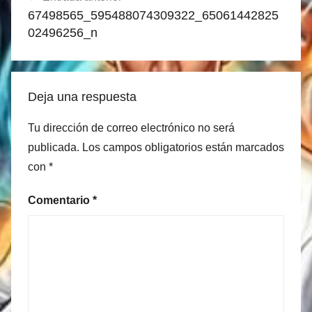
de
67498565_595488074309322_65061442825
entradas
02496256_n
Deja una respuesta
Tu dirección de correo electrónico no será
publicada.
Los campos obligatorios están marcados
con
*
Comentario
*